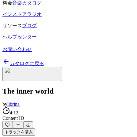
料金
音楽カタログ
インストアラジオ
リソース
ブログ
ヘルプセンター
お問い合わせ
カタログに戻る
The inner world
by
librina
4:12
Content ID
トラックを購入