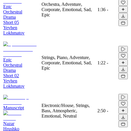
Orchestra, Adventure,
Epic
Corporate, Emotional, Sad,
1:36
-
Orchestral
Epic
Drama
Short 05
Yevhen
Lokhmatov
Strings, Piano, Adventure,
Epic
Corporate, Emotional, Sad,
1:22
-
Orchestral
Epic
Drama
Short 02
Yevhen
Lokhmatov
Electronic/House, Strings,
Manuscript
Bass, Atmospheric,
2:50
-
Emotional, Neutral
Nazar
Hrushko