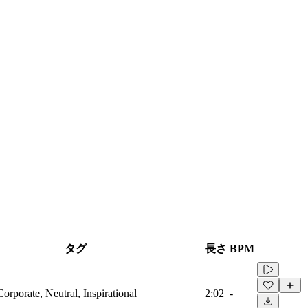
タグ
長さ
BPM
Corporate, Neutral, Inspirational
2:02
-