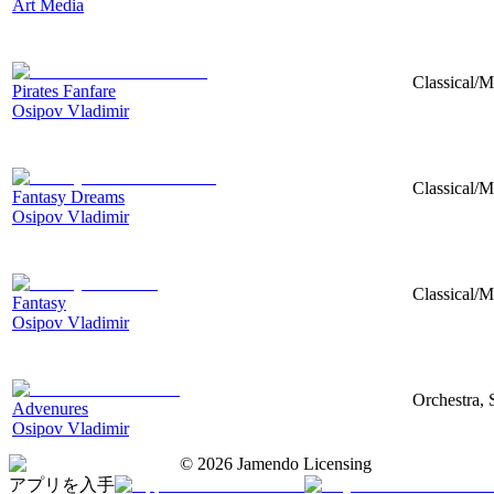
Art Media
Classical/
Pirates Fanfare
Osipov Vladimir
Classical/M
Fantasy Dreams
Osipov Vladimir
Classical/M
Fantasy
Osipov Vladimir
Orchestra, 
Advenures
Osipov Vladimir
©
2026
Jamendo Licensing
アプリを入手