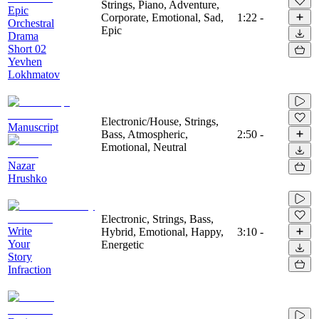
Strings, Piano, Adventure,
Epic
Corporate, Emotional, Sad,
1:22
-
Orchestral
Epic
Drama
Short 02
Yevhen
Lokhmatov
Electronic/House, Strings,
Manuscript
Bass, Atmospheric,
2:50
-
Emotional, Neutral
Nazar
Hrushko
Electronic, Strings, Bass,
Write
Hybrid, Emotional, Happy,
3:10
-
Your
Energetic
Story
Infraction