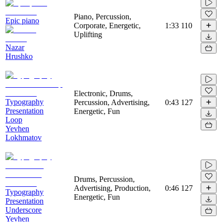
Piano, Percussion,
Epic piano
Corporate, Energetic,
1:33
110
Uplifting
Nazar
Hrushko
Electronic, Drums,
Typography
Percussion, Advertising,
0:43
127
Presentation
Energetic, Fun
Loop
Yevhen
Lokhmatov
Drums, Percussion,
Advertising, Production,
0:46
127
Typography
Energetic, Fun
Presentation
Underscore
Yevhen