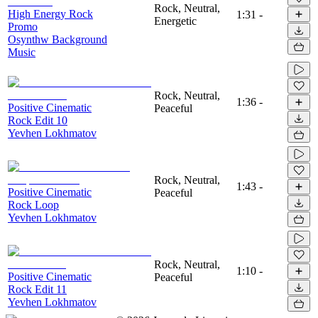
Rock, Neutral,
High Energy Rock
1:31
-
Energetic
Promo
Osynthw Background
Music
Rock, Neutral,
1:36
-
Positive Cinematic
Peaceful
Rock Edit 10
Yevhen Lokhmatov
Rock, Neutral,
1:43
-
Positive Cinematic
Peaceful
Rock Loop
Yevhen Lokhmatov
Rock, Neutral,
1:10
-
Positive Cinematic
Peaceful
Rock Edit 11
Yevhen Lokhmatov