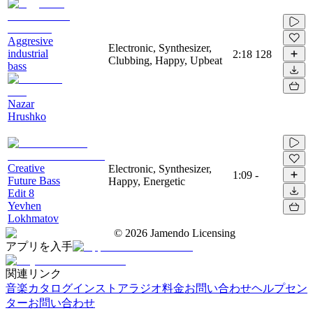
Aggresive
Electronic, Synthesizer,
industrial
2:18
128
Clubbing, Happy, Upbeat
bass
Nazar
Hrushko
Creative
Electronic, Synthesizer,
1:09
-
Future Bass
Happy, Energetic
Edit 8
Yevhen
Lokhmatov
©
2026
Jamendo Licensing
アプリを入手
関連リンク
音楽カタログ
インストアラジオ
料金
お問い合わせ
ヘルプセン
ター
お問い合わせ