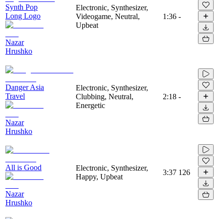
Synth Pop
Electronic, Synthesizer,
Long Logo
Videogame, Neutral,
1:36
-
Upbeat
Nazar
Hrushko
Danger Asia
Electronic, Synthesizer,
Travel
Clubbing, Neutral,
2:18
-
Energetic
Nazar
Hrushko
All is Good
Electronic, Synthesizer,
3:37
126
Happy, Upbeat
Nazar
Hrushko