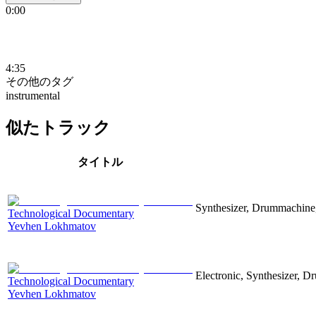
0:00
4:35
その他のタグ
instrumental
似たトラック
タイトル
Synthesizer, Drummachine, 
Technological Documentary
Yevhen Lokhmatov
Electronic, Synthesizer, D
Technological Documentary
Yevhen Lokhmatov