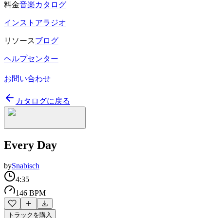
料金
音楽カタログ
インストアラジオ
リソース
ブログ
ヘルプセンター
お問い合わせ
カタログに戻る
Every Day
by
Snabisch
4:35
146 BPM
トラックを購入