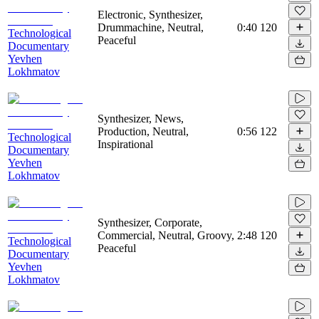
Electronic, Synthesizer,
Drummachine, Neutral,
0:40
120
Technological
Peaceful
Documentary
Yevhen
Lokhmatov
Synthesizer, News,
Production, Neutral,
0:56
122
Technological
Inspirational
Documentary
Yevhen
Lokhmatov
Synthesizer, Corporate,
Commercial, Neutral, Groovy,
2:48
120
Technological
Peaceful
Documentary
Yevhen
Lokhmatov