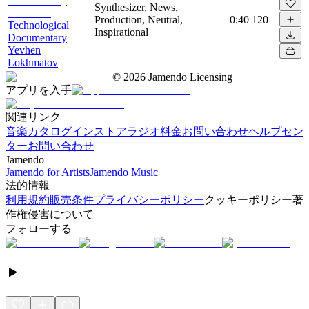
Synthesizer, News,
Production, Neutral,
0:40
120
Technological
Inspirational
Documentary
Yevhen
Lokhmatov
©
2026
Jamendo Licensing
アプリを入手
関連リンク
音楽カタログ
インストアラジオ
料金
お問い合わせ
ヘルプセン
ター
お問い合わせ
Jamendo
Jamendo for Artists
Jamendo Music
法的情報
利用規約
販売条件
プライバシーポリシー
クッキーポリシー
著
作権侵害について
フォローする