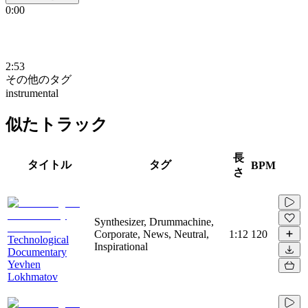
0:00
2:53
その他のタグ
instrumental
似たトラック
長
タイトル
タグ
BPM
さ
Synthesizer, Drummachine,
Corporate, News, Neutral,
1:12
120
Technological
Inspirational
Documentary
Yevhen
Lokhmatov