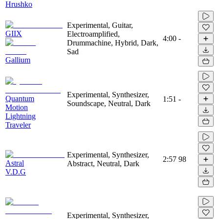
Hrushko
Experimental, Guitar,
GIIX
Electroamplified,
4:00
-
Drummachine, Hybrid, Dark,
Sad
Gallium
Experimental, Synthesizer,
Quantum
1:51
-
Soundscape, Neutral, Dark
Motion
Lightning
Traveler
Experimental, Synthesizer,
2:57
98
Astral
Abstract, Neutral, Dark
V.D.G
Experimental, Synthesizer,