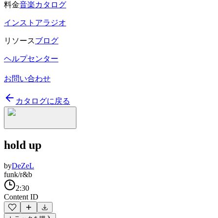
料金
音楽カタログ
インストアラジオ
リソース
ブログ
ヘルプセンター
お問い合わせ
カタログに戻る
hold up
by
DeZeL
funk/r&b
2:30
Content ID