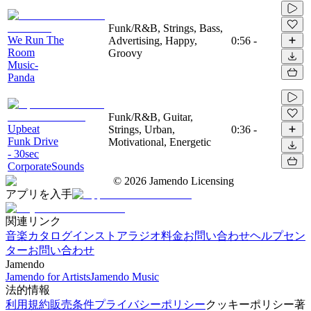
Funk/R&B, Strings, Bass,
We Run The
Advertising, Happy,
0:56
-
Room
Groovy
Music-
Panda
Funk/R&B, Guitar,
Upbeat
Strings, Urban,
0:36
-
Funk Drive
Motivational, Energetic
- 30sec
CorporateSounds
©
2026
Jamendo Licensing
アプリを入手
関連リンク
音楽カタログ
インストアラジオ
料金
お問い合わせ
ヘルプセン
ター
お問い合わせ
Jamendo
Jamendo for Artists
Jamendo Music
法的情報
利用規約
販売条件
プライバシーポリシー
クッキーポリシー
著