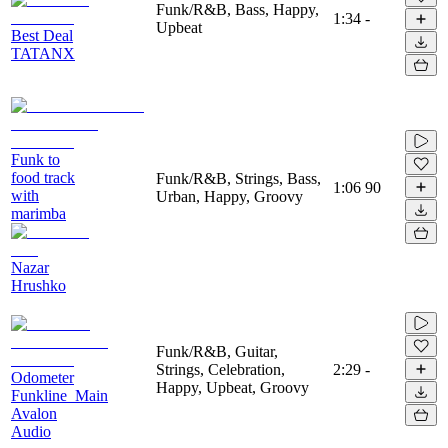
Funk/R&B, Bass, Happy,
1:34
-
Upbeat
Best Deal
TATANX
Funk to
food track
Funk/R&B, Strings, Bass,
1:06
90
with
Urban, Happy, Groovy
marimba
Nazar
Hrushko
Funk/R&B, Guitar,
Strings, Celebration,
2:29
-
Odometer
Happy, Upbeat, Groovy
Funkline_Main
Avalon
Audio