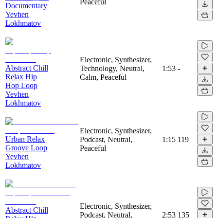
Peaceful
Documentary
Yevhen
Lokhmatov
Electronic, Synthesizer,
Abstract Chill
Technology, Neutral,
1:53
-
Relax Hip
Calm, Peaceful
Hop Loop
Yevhen
Lokhmatov
Electronic, Synthesizer,
Urban Relax
Podcast, Neutral,
1:15
119
Groove Loop
Peaceful
Yevhen
Lokhmatov
Electronic, Synthesizer,
Abstract Chill
Podcast, Neutral,
2:53
135