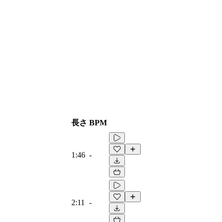
長さ
BPM
1:46
-
2:11
-