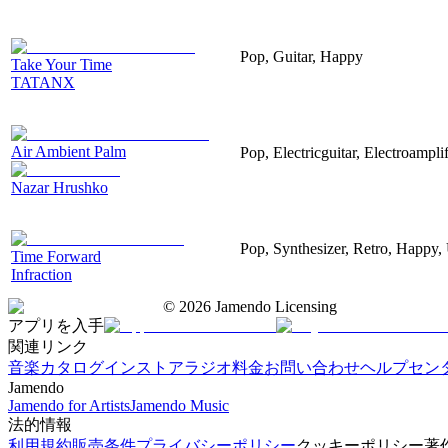
Pop, Guitar, Happy
Take Your Time
TATANX
Air Ambient Palm
Pop, Electricguitar, Electroamplif
Nazar Hrushko
Pop, Synthesizer, Retro, Happy, 
Time Forward
Infraction
©
2026
Jamendo Licensing
アプリを入手
関連リンク
音楽カタログ
インストアラジオ
料金
お問い合わせ
ヘルプセン
Jamendo
Jamendo for Artists
Jamendo Music
法的情報
利用規約
販売条件
プライバシーポリシー
クッキーポリシー
著