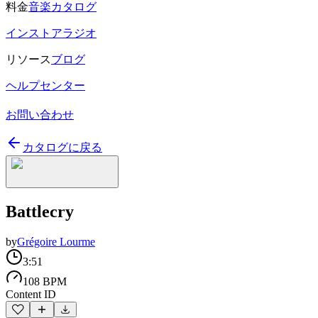
料金
音楽カタログ
インストアラジオ
リソース
ブログ
ヘルプセンター
お問い合わせ
カタログに戻る
Battlecry
by
Grégoire Lourme
3:51
108 BPM
Content ID