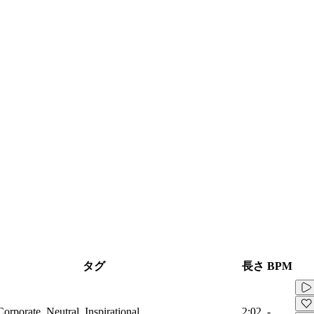
タグ
長さ
BPM
Corporate, Neutral, Inspirational
2:02
-