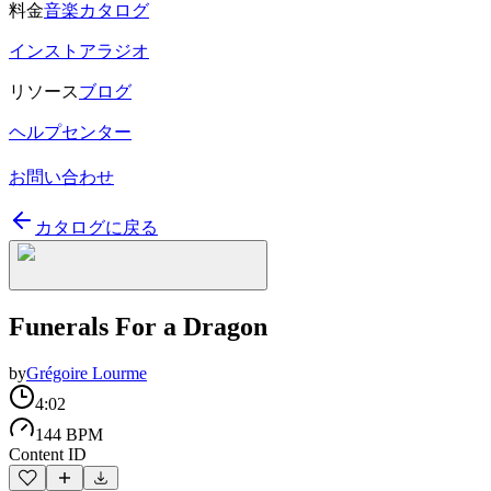
料金
音楽カタログ
インストアラジオ
リソース
ブログ
ヘルプセンター
お問い合わせ
カタログに戻る
Funerals For a Dragon
by
Grégoire Lourme
4:02
144 BPM
Content ID