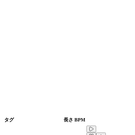
タグ
長さ
BPM