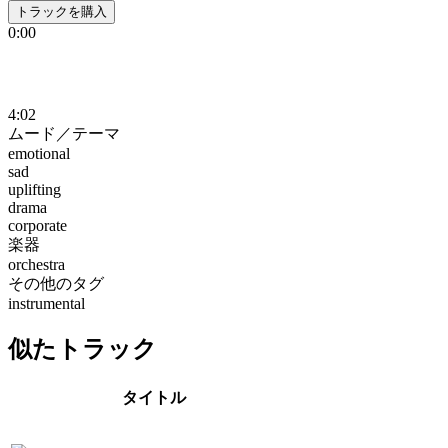
トラックを購入
0:00
4:02
ムード／テーマ
emotional
sad
uplifting
drama
corporate
楽器
orchestra
その他のタグ
instrumental
似たトラック
タイトル