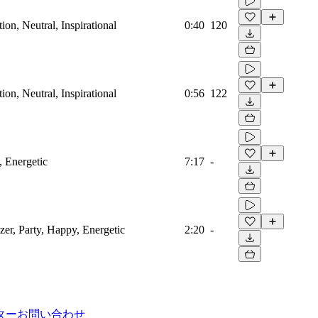
on, Neutral, Inspirational
0:40
120
on, Neutral, Inspirational
0:56
122
, Energetic
7:17
-
zer, Party, Happy, Energetic
2:20
-
ター
お問い合わせ