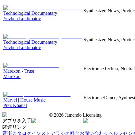
Synthesizer, News, Producti
Technological Documentary
Yevhen Lokhmatov
Synthesizer, News, Producti
Technological Documentary
Yevhen Lokhmatov
Electronic/Techno, Neutral
Marexon - Trust
Marexon
Electronic/Dance, Synthesi
Marvel | House Music
Praz Khanal
©
2026
Jamendo Licensing
アプリを入手
関連リンク
音楽カタログ
インストアラジオ
料金
お問い合わせ
ヘルプセン