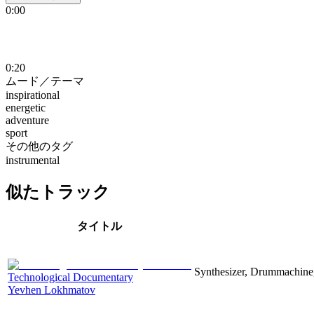
0:00
0:20
ムード／テーマ
inspirational
energetic
adventure
sport
その他のタグ
instrumental
似たトラック
タイトル
Synthesizer, Drummachine, 
Technological Documentary
Yevhen Lokhmatov