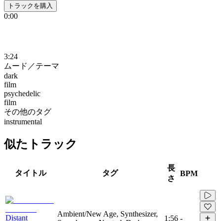
トラックを購入
0:00
3:24
ムード／テーマ
dark
film
psychedelic
film
その他のタグ
instrumental
似たトラック
長
タイトル
タグ
BPM
さ
Ambient/New Age, Synthesizer,
Distant
1:56
-