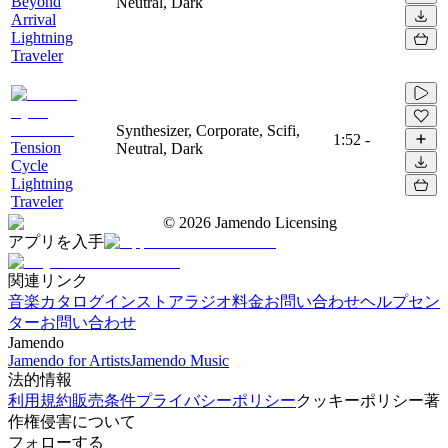
Beyond
Neutral, Dark
Arrival
Lightning
Traveler
Synthesizer, Corporate, Scifi,
1:52
-
Tension
Neutral, Dark
Cycle
Lightning
Traveler
©
2026
Jamendo Licensing
アプリを入手
関連リンク
音楽カタログ
インストアラジオ
料金
お問い合わせ
ヘルプセン
ター
お問い合わせ
Jamendo
Jamendo for Artists
Jamendo Music
法的情報
利用規約
販売条件
プライバシーポリシー
クッキーポリシー
著
作権侵害について
フォローする