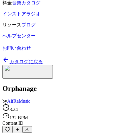
料金
音楽カタログ
インストアラジオ
リソース
ブログ
ヘルプセンター
お問い合わせ
カタログに戻る
Orphanage
by
AlfRaMusic
3:24
132 BPM
Content ID