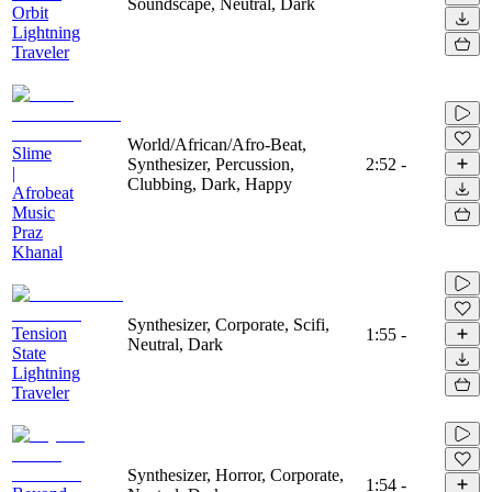
Soundscape, Neutral, Dark
Orbit
Lightning
Traveler
World/African/Afro-Beat,
Slime
Synthesizer, Percussion,
2:52
-
|
Clubbing, Dark, Happy
Afrobeat
Music
Praz
Khanal
Synthesizer, Corporate, Scifi,
Tension
1:55
-
Neutral, Dark
State
Lightning
Traveler
Synthesizer, Horror, Corporate,
1:54
-