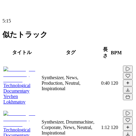
5:15
似たトラック
長
タイトル
タグ
BPM
さ
Synthesizer, News,
Production, Neutral,
0:40
120
Technological
Inspirational
Documentary
Yevhen
Lokhmatov
Synthesizer, Drummachine,
Corporate, News, Neutral,
1:12
120
Technological
Inspirational
Documentary