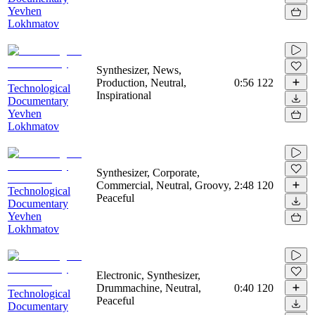
Yevhen
Lokhmatov
Synthesizer, News,
Production, Neutral,
0:56
122
Technological
Inspirational
Documentary
Yevhen
Lokhmatov
Synthesizer, Corporate,
Commercial, Neutral, Groovy,
2:48
120
Technological
Peaceful
Documentary
Yevhen
Lokhmatov
Electronic, Synthesizer,
Drummachine, Neutral,
0:40
120
Technological
Peaceful
Documentary