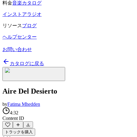
料金
音楽カタログ
インストアラジオ
リソース
ブログ
ヘルプセンター
お問い合わせ
カタログに戻る
Aire Del Desierto
by
Fatima Mhedden
4:32
Content ID
トラックを購入