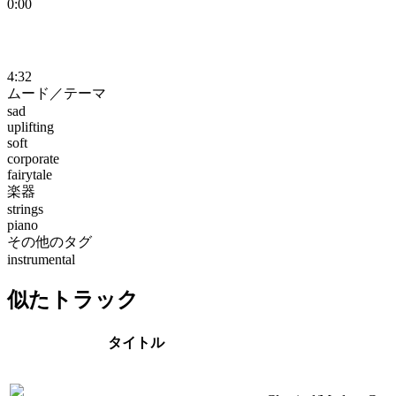
0:00
4:32
ムード／テーマ
sad
uplifting
soft
corporate
fairytale
楽器
strings
piano
その他のタグ
instrumental
似たトラック
タイトル