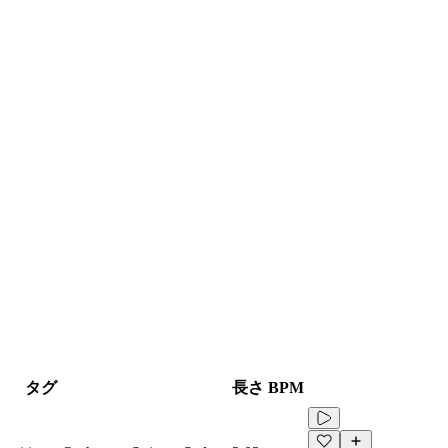
タグ
長さ
BPM