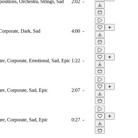
sitions, Orchestra, Strings, Sad
2:02
-
 Corporate, Dark, Sad
4:00
-
ure, Corporate, Emotional, Sad, Epic
1:22
-
ure, Corporate, Sad, Epic
2:07
-
ure, Corporate, Sad, Epic
0:27
-