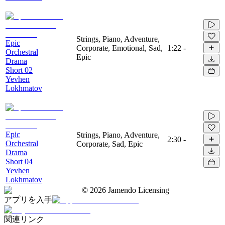
Strings, Piano, Adventure,
Epic
Corporate, Emotional, Sad,
1:22
-
Orchestral
Epic
Drama
Short 02
Yevhen
Lokhmatov
Epic
Strings, Piano, Adventure,
2:30
-
Orchestral
Corporate, Sad, Epic
Drama
Short 04
Yevhen
Lokhmatov
©
2026
Jamendo Licensing
アプリを入手
関連リンク