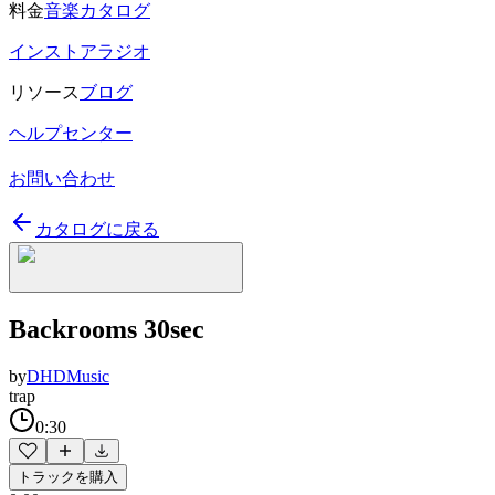
料金
音楽カタログ
インストアラジオ
リソース
ブログ
ヘルプセンター
お問い合わせ
カタログに戻る
Backrooms 30sec
by
DHDMusic
trap
0:30
トラックを購入