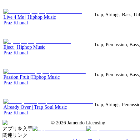
Trap, Strings, Bass, U
Live 4 Me | Hiphop Music
Praz Khanal
Trap, Percussion, Bas
Eject | Hiphop Music
Praz Khanal
Trap, Percussion, Bas
Passion Fruit |Hiphop Music
Praz Khanal
Trap, Strings, Percuss
Already Over | Trap Soul Music
Praz Khanal
©
2026
Jamendo Licensing
アプリを入手
関連リンク