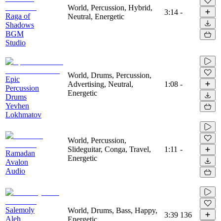
World, Percussion, Hybrid,
3:14
-
Raga of
Neutral, Energetic
Shadows
BGM
Studio
World, Drums, Percussion,
Epic
Advertising, Neutral,
1:08
-
Percussion
Energetic
Drums
Yevhen
Lokhmatov
World, Percussion,
Slideguitar, Conga, Travel,
1:11
-
Ramadan
Energetic
Avalon
Audio
Salemoly
World, Drums, Bass, Happy,
3:39
136
Aleh
Energetic