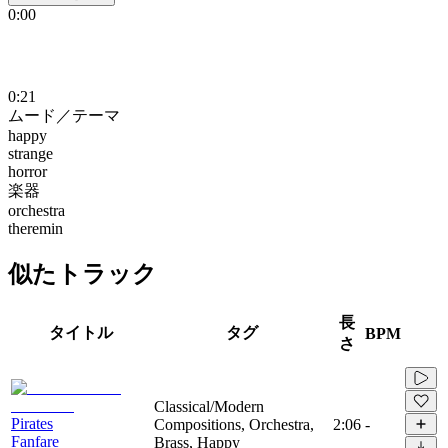
0:00
0:21
ムード／テーマ
happy
strange
horror
楽器
orchestra
theremin
似たトラック
長
タイトル
タグ
BPM
さ
Classical/Modern
Pirates
Compositions, Orchestra,
2:06
-
Fanfare
Brass, Happy