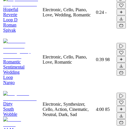
Hopeful
Electronic, Cello, Piano,
0:24
-
Reverie
Love, Wedding, Romantic
Loop D
Roman
Spivak
Electronic, Cello, Piano,
0:39
98
Romantic
Love, Romantic
Sentimental
Wedding
Loop
Nargo
Dirty
Electronic, Synthesizer,
South
Cello, Action, Cinematic,
4:00
85
Wobble
Neutral, Dark, Sad