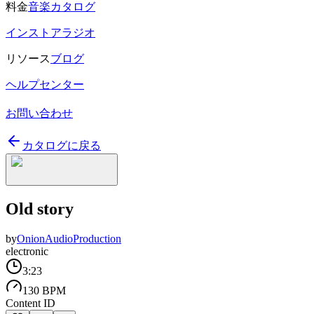
料金
音楽カタログ
インストアラジオ
リソース
ブログ
ヘルプセンター
お問い合わせ
カタログに戻る
Old story
by
OnionAudioProduction
electronic
3:23
130 BPM
Content ID