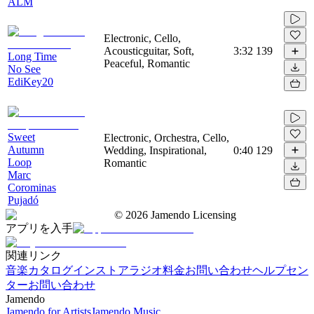
ALM
Electronic, Cello,
Acousticguitar, Soft,
3:32
139
Long Time
Peaceful, Romantic
No See
EdiKey20
Sweet
Electronic, Orchestra, Cello,
Autumn
Wedding, Inspirational,
0:40
129
Loop
Romantic
Marc
Corominas
Pujadó
©
2026
Jamendo Licensing
アプリを入手
関連リンク
音楽カタログ
インストアラジオ
料金
お問い合わせ
ヘルプセン
ター
お問い合わせ
Jamendo
Jamendo for Artists
Jamendo Music