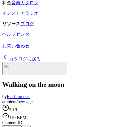
料金
音楽カタログ
インストアラジオ
リソース
ブログ
ヘルプセンター
お問い合わせ
カタログに戻る
Walking on the moon
by
Flashinmusic
ambient/new age
2:19
110 BPM
Content ID