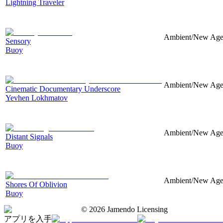
Lightning Traveler
Ambient/New Age, 
Sensory
Buoy
Ambient/New Age, 
Cinematic Documentary Underscore
Yevhen Lokhmatov
Ambient/New Age, 
Distant Signals
Buoy
Ambient/New Age, 
Shores Of Oblivion
Buoy
©
2026
Jamendo Licensing
アプリを入手