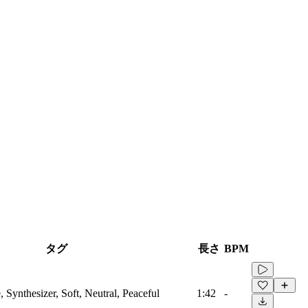
タグ
長さ
BPM
Synthesizer, Soft, Neutral, Peaceful
1:42
-