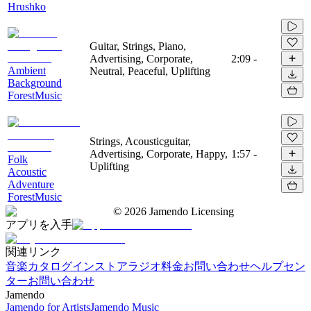
Hrushko
Guitar, Strings, Piano,
Advertising, Corporate,
2:09
-
Ambient
Neutral, Peaceful, Uplifting
Background
ForestMusic
Strings, Acousticguitar,
Advertising, Corporate, Happy,
1:57
-
Folk
Uplifting
Acoustic
Adventure
ForestMusic
©
2026
Jamendo Licensing
アプリを入手
関連リンク
音楽カタログ
インストアラジオ
料金
お問い合わせ
ヘルプセン
ター
お問い合わせ
Jamendo
Jamendo for Artists
Jamendo Music