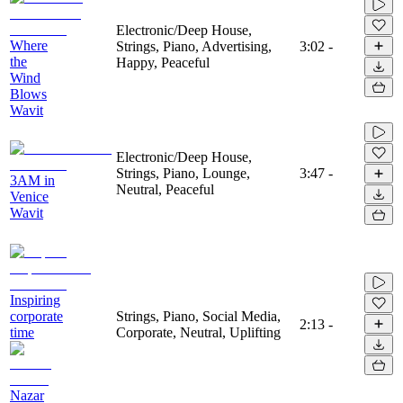
Electronic/Deep House,
Where
Strings, Piano, Advertising,
3:02
-
the
Happy, Peaceful
Wind
Blows
Wavit
Electronic/Deep House,
Strings, Piano, Lounge,
3:47
-
3AM in
Neutral, Peaceful
Venice
Wavit
Inspiring
corporate
Strings, Piano, Social Media,
2:13
-
time
Corporate, Neutral, Uplifting
Nazar