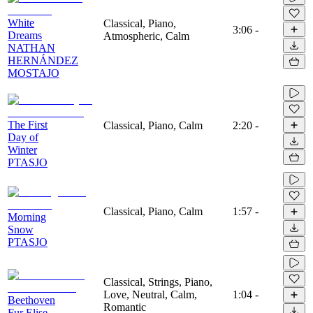
White
Classical, Piano,
3:06
-
Dreams
Atmospheric, Calm
NATHAN
HERNÁNDEZ
MOSTAJO
The First
Classical, Piano, Calm
2:20
-
Day of
Winter
PTASJO
Classical, Piano, Calm
1:57
-
Morning
Snow
PTASJO
Classical, Strings, Piano,
Love, Neutral, Calm,
1:04
-
Beethoven
Romantic
Fur Elise