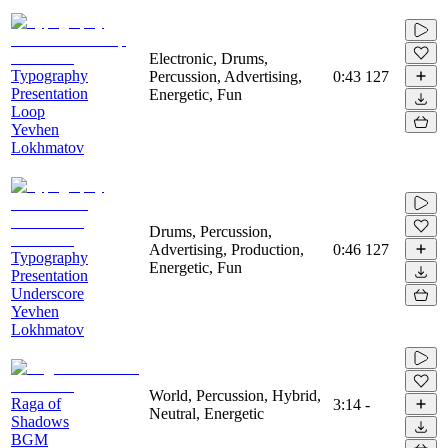
Electronic, Drums,
Typography
Percussion, Advertising,
0:43
127
Presentation
Energetic, Fun
Loop
Yevhen
Lokhmatov
Drums, Percussion,
Advertising, Production,
0:46
127
Typography
Energetic, Fun
Presentation
Underscore
Yevhen
Lokhmatov
World, Percussion, Hybrid,
Raga of
3:14
-
Neutral, Energetic
Shadows
BGM