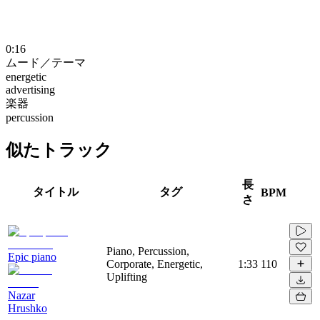
0:16
ムード／テーマ
energetic
advertising
楽器
percussion
似たトラック
長
タイトル
タグ
BPM
さ
Piano, Percussion,
Epic piano
Corporate, Energetic,
1:33
110
Uplifting
Nazar
Hrushko