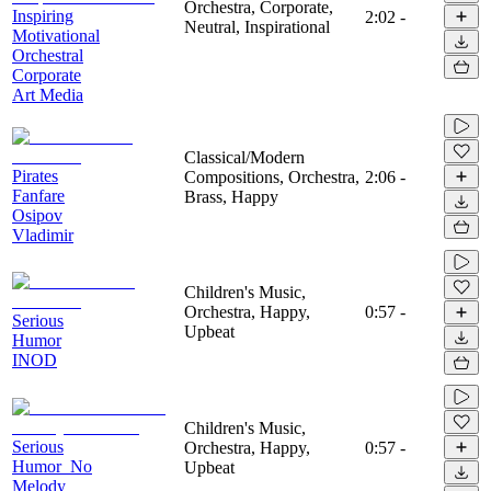
Orchestra, Corporate,
Inspiring
2:02
-
Neutral, Inspirational
Motivational
Orchestral
Corporate
Art Media
Classical/Modern
Pirates
Compositions, Orchestra,
2:06
-
Fanfare
Brass, Happy
Osipov
Vladimir
Children's Music,
Orchestra, Happy,
0:57
-
Serious
Upbeat
Humor
INOD
Children's Music,
Serious
Orchestra, Happy,
0:57
-
Humor_No
Upbeat
Melody