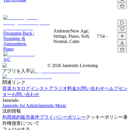
Ambient/New Age,
Dreaming Back |
Strings, Piano, Soft,
7:54
-
Nostalgic &
Neutral, Calm
Atmospheric
Piano
A|C
©
2026
Jamendo Licensing
アプリを入手
関連リンク
音楽カタログ
インストアラジオ
料金
お問い合わせ
ヘルプセン
ター
お問い合わせ
Jamendo
Jamendo for Artists
Jamendo Music
法的情報
利用規約
販売条件
プライバシーポリシー
クッキーポリシー
著
作権侵害について
フォローする