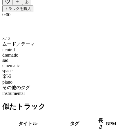
トラックを購入
0:00
3:12
ムード／テーマ
neutral
dramatic
sad
cinematic
space
楽器
piano
その他のタグ
instrumental
似たトラック
長
タイトル
タグ
BPM
さ