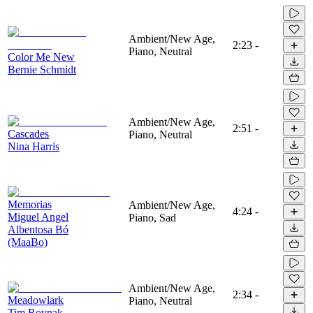
Ambient/New Age,
2:23
-
Piano, Neutral
Color Me New
Bernie Schmidt
Ambient/New Age,
2:51
-
Cascades
Piano, Neutral
Nina Harris
Memorias
Ambient/New Age,
4:24
-
Miguel Angel
Piano, Sad
Albentosa Bó
(MaaBo)
Ambient/New Age,
2:34
-
Meadowlark
Piano, Neutral
Tim Rovnak