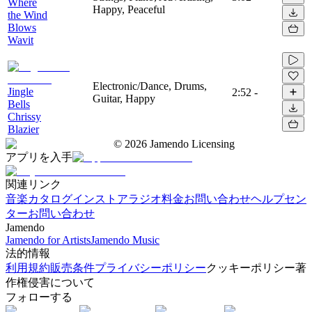
Where
Happy, Peaceful
the Wind
Blows
Wavit
Electronic/Dance, Drums,
Jingle
2:52
-
Guitar, Happy
Bells
Chrissy
Blazier
©
2026
Jamendo Licensing
アプリを入手
関連リンク
音楽カタログ
インストアラジオ
料金
お問い合わせ
ヘルプセン
ター
お問い合わせ
Jamendo
Jamendo for Artists
Jamendo Music
法的情報
利用規約
販売条件
プライバシーポリシー
クッキーポリシー
著
作権侵害について
フォローする