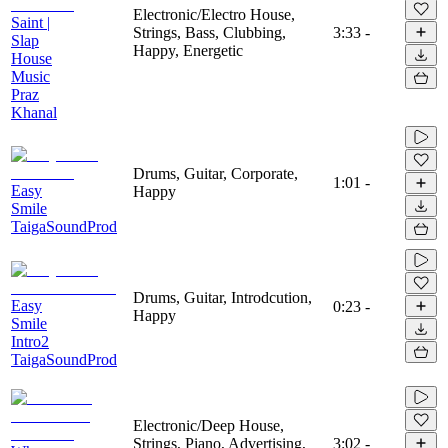
Electronic/Electro House,
Saint |
Strings, Bass, Clubbing,
3:33
-
Slap
Happy, Energetic
House
Music
Praz
Khanal
Drums, Guitar, Corporate,
1:01
-
Easy
Happy
Smile
TaigaSoundProd
Drums, Guitar, Introdcution,
Easy
0:23
-
Happy
Smile
Intro2
TaigaSoundProd
Electronic/Deep House,
Strings, Piano, Advertising,
3:02
-