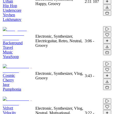
Urban
2:11
107
Happy, Groovy
Hip Hop
Underscore
Yevhen
Lokhmatov
Electronic, Synthesizer,
Electricguitar, Retro, Neutral,
3:06
-
Background
Groovy
Travel
Music
YuraSoop
Electronic, Synthesizer, Vlog,
Cosmic
3:43
-
Groovy
Cherry
Igor
Pumphonia
Velvet
Electronic, Synthesizer, Vlog,
Velocity
Neutral, Motivational,
3:22
-