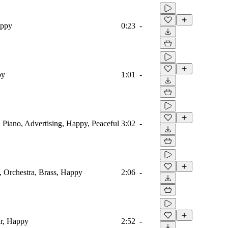
appy
0:23
-
py
1:01
-
 Piano, Advertising, Happy, Peaceful
3:02
-
, Orchestra, Brass, Happy
2:06
-
ar, Happy
2:52
-