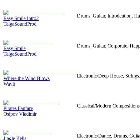
Drums, Guitar, Introdcution, H
Easy Smile Intro2
TaigaSoundProd
Drums, Guitar, Corporate, Hap
Easy Smile
TaigaSoundProd
Electronic/Deep House, Strings,
Where the Wind Blows
Wavit
Classical/Modern Compositions
Pirates Fanfare
Osipov Vladimir
Electronic/Dance, Drums, Guit
Jingle Bells