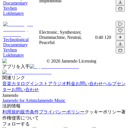
Inspirational
Documentary
Yevhen
Lokhmatov
Electronic, Synthesizer,
Drummachine, Neutral,
0:40
120
Technological
Peaceful
Documentary
Yevhen
Lokhmatov
©
2026
Jamendo Licensing
アプリを入手
関連リンク
音楽カタログ
インストアラジオ
料金
お問い合わせ
ヘルプセン
ター
お問い合わせ
Jamendo
Jamendo for Artists
Jamendo Music
法的情報
利用規約
販売条件
プライバシーポリシー
クッキーポリシー
著
作権侵害について
フォローする