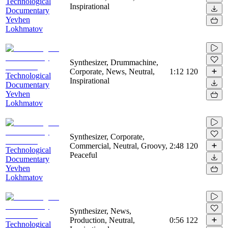
Technological
Inspirational
Documentary
Yevhen
Lokhmatov
Synthesizer, Drummachine,
Corporate, News, Neutral,
1:12
120
Technological
Inspirational
Documentary
Yevhen
Lokhmatov
Synthesizer, Corporate,
Commercial, Neutral, Groovy,
2:48
120
Technological
Peaceful
Documentary
Yevhen
Lokhmatov
Synthesizer, News,
Production, Neutral,
0:56
122
Technological