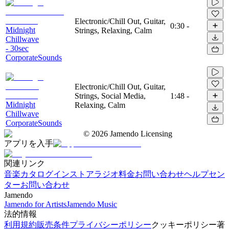
Electronic/Chill Out, Guitar,
0:30
-
Midnight
Strings, Relaxing, Calm
Chillwave
- 30sec
CorporateSounds
Electronic/Chill Out, Guitar,
Strings, Social Media,
1:48
-
Midnight
Relaxing, Calm
Chillwave
CorporateSounds
©
2026
Jamendo Licensing
アプリを入手
関連リンク
音楽カタログ
インストアラジオ
料金
お問い合わせ
ヘルプセン
ター
お問い合わせ
Jamendo
Jamendo for Artists
Jamendo Music
法的情報
利用規約
販売条件
プライバシーポリシー
クッキーポリシー
著