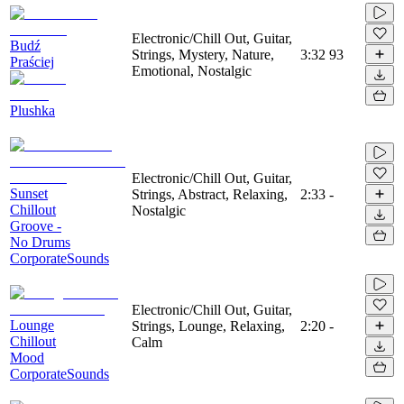
Electronic/Chill Out, Guitar,
Budź
Strings, Mystery, Nature,
3:32
93
Praściej
Emotional, Nostalgic
Plushka
Electronic/Chill Out, Guitar,
Sunset
Strings, Abstract, Relaxing,
2:33
-
Chillout
Nostalgic
Groove -
No Drums
CorporateSounds
Electronic/Chill Out, Guitar,
Lounge
Strings, Lounge, Relaxing,
2:20
-
Chillout
Calm
Mood
CorporateSounds