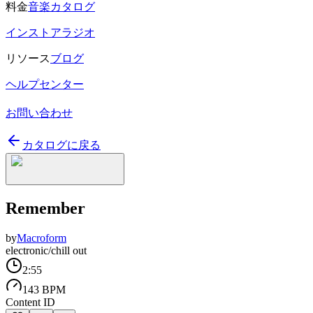
料金
音楽カタログ
インストアラジオ
リソース
ブログ
ヘルプセンター
お問い合わせ
カタログに戻る
Remember
by
Macroform
electronic/chill out
2:55
143 BPM
Content ID