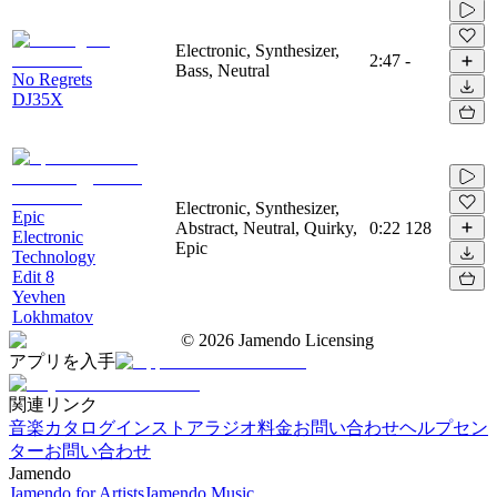
Electronic, Synthesizer,
2:47
-
Bass, Neutral
No Regrets
DJ35X
Electronic, Synthesizer,
Epic
Abstract, Neutral, Quirky,
0:22
128
Electronic
Epic
Technology
Edit 8
Yevhen
Lokhmatov
©
2026
Jamendo Licensing
アプリを入手
関連リンク
音楽カタログ
インストアラジオ
料金
お問い合わせ
ヘルプセン
ター
お問い合わせ
Jamendo
Jamendo for Artists
Jamendo Music