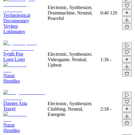
Electronic, Synthesizer,
Drummachine, Neutral,
0:40
120
Technological
Peaceful
Documentary
Yevhen
Lokhmatov
Synth Pop
Electronic, Synthesizer,
Long Logo
Videogame, Neutral,
1:36
-
Upbeat
Nazar
Hrushko
Danger Asia
Electronic, Synthesizer,
Travel
Clubbing, Neutral,
2:18
-
Energetic
Nazar
Hrushko