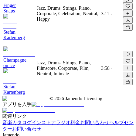
Finger
Jazz, Drums, Strings, Piano,
Snaps
Corporate, Celebration, Neutral,
3:11
-
Happy
Stefan
Kartenberg
Champagne
Jazz, Drums, Strings, Piano,
on ice
Filmscore, Corporate, Film,
3:58
-
Neutral, Intimate
Stefan
Kartenberg
©
2026
Jamendo Licensing
アプリを入手
関連リンク
音楽カタログ
インストアラジオ
料金
お問い合わせ
ヘルプセン
ター
お問い合わせ
Jamendo