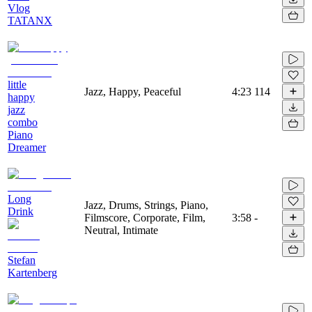
Vlog
TATANX
little
Jazz, Happy, Peaceful
4:23
114
happy
jazz
combo
Piano
Dreamer
Long
Jazz, Drums, Strings, Piano,
Drink
Filmscore, Corporate, Film,
3:58
-
Neutral, Intimate
Stefan
Kartenberg