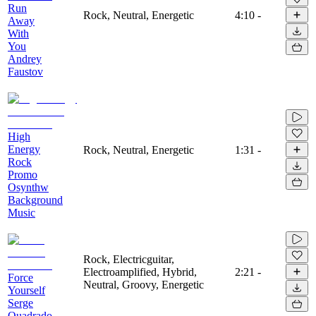
Run
Rock, Neutral, Energetic
4:10
-
Away
With
You
Andrey
Faustov
High
Energy
Rock, Neutral, Energetic
1:31
-
Rock
Promo
Osynthw
Background
Music
Rock, Electricguitar,
Electroamplified, Hybrid,
2:21
-
Force
Neutral, Groovy, Energetic
Yourself
Serge
Quadrado