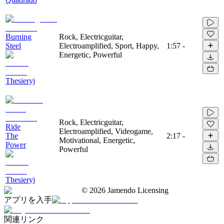
Burning
Rock, Electricguitar,
Steel
Electroamplified, Sport, Happy,
1:57
-
Energetic, Powerful
Thesieryj
Rock, Electricguitar,
Ride
Electroamplified, Videogame,
The
2:17
-
Motivational, Energetic,
Power
Powerful
Thesieryj
©
2026
Jamendo Licensing
アプリを入手
関連リンク