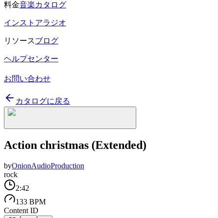
料金
音楽カタログ
インストアラジオ
リソース
ブログ
ヘルプセンター
お問い合わせ
カタログに戻る
Action christmas (Extended)
by
OnionAudioProduction
rock
2:42
133 BPM
Content ID