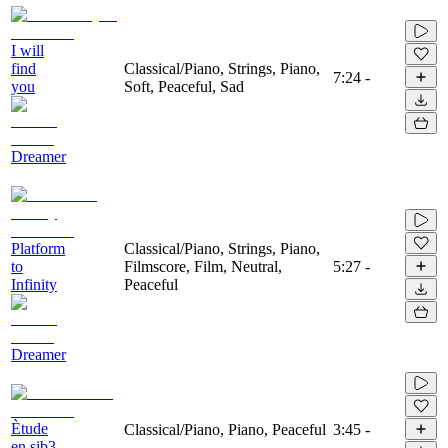
I will
find
Classical/Piano, Strings, Piano,
7:24
-
you
Soft, Peaceful, Sad
Dreamer
Platform
Classical/Piano, Strings, Piano,
to
Filmscore, Film, Neutral,
5:27
-
Infinity
Peaceful
Dreamer
Ètude
Classical/Piano, Piano, Peaceful
3:45
-
en sib3