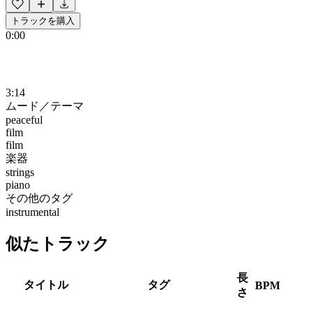
トラックを購入
0:00
3:14
ムード／テーマ
peaceful
film
film
楽器
strings
piano
その他のタグ
instrumental
似たトラック
長
タイトル
タグ
BPM
さ