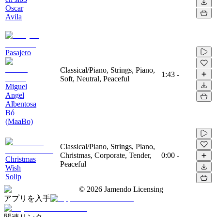
Oscar
Avila
Pasajero
Classical/Piano, Strings, Piano,
1:43
-
Soft, Neutral, Peaceful
Miguel
Angel
Albentosa
Bó
(MaaBo)
Classical/Piano, Strings, Piano,
Christmas, Corporate, Tender,
0:00
-
Christmas
Peaceful
Wish
Solip
©
2026
Jamendo Licensing
アプリを入手