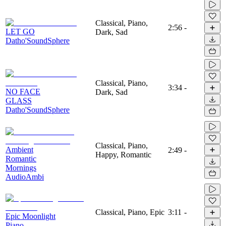
Classical, Piano,
2:56
-
LET GO
Dark, Sad
Datho'SoundSphere
Classical, Piano,
3:34
-
NO FACE
Dark, Sad
GLASS
Datho'SoundSphere
Classical, Piano,
Ambient
2:49
-
Happy, Romantic
Romantic
Mornings
AudioAmbi
Classical, Piano, Epic
3:11
-
Epic Moonlight
Piano