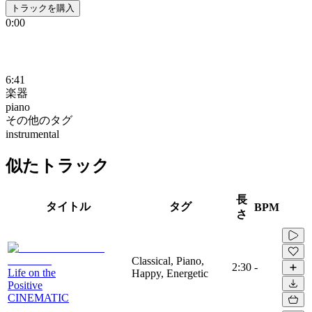
トラックを購入
0:00
6:41
楽器
piano
その他のタグ
instrumental
似たトラック
長
タイトル
タグ
BPM
さ
Classical, Piano,
2:30
-
Life on the
Happy, Energetic
Positive
CINEMATIC