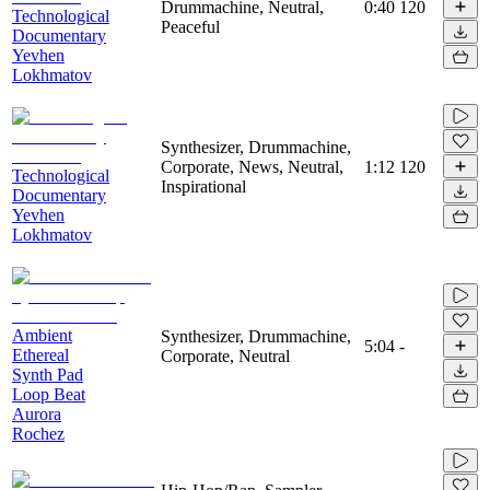
Drummachine, Neutral,
0:40
120
Technological
Peaceful
Documentary
Yevhen
Lokhmatov
Synthesizer, Drummachine,
Corporate, News, Neutral,
1:12
120
Technological
Inspirational
Documentary
Yevhen
Lokhmatov
Ambient
Synthesizer, Drummachine,
5:04
-
Ethereal
Corporate, Neutral
Synth Pad
Loop Beat
Aurora
Rochez