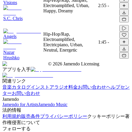
Hip-Hop/Rap, Sampler,
Visions
Electroamplified, Urban,
2:55
-
Happy, Dreamy
S.C. Chris
Hip-Hop/Rap,
Angels
Electroamplified,
1:45
-
Electricpiano, Urban,
Neutral, Energetic
Nazar
Hrushko
©
2026
Jamendo Licensing
アプリを入手
関連リンク
音楽カタログ
インストアラジオ
料金
お問い合わせ
ヘルプセン
ター
お問い合わせ
Jamendo
Jamendo for Artists
Jamendo Music
法的情報
利用規約
販売条件
プライバシーポリシー
クッキーポリシー
著
作権侵害について
フォローする