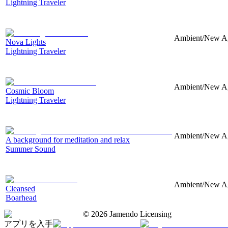
Lightning Traveler
Ambient/New Age
Nova Lights
Lightning Traveler
Ambient/New Age
Cosmic Bloom
Lightning Traveler
Ambient/New Age
A background for meditation and relax
Summer Sound
Ambient/New Age
Cleansed
Boarhead
©
2026
Jamendo Licensing
アプリを入手