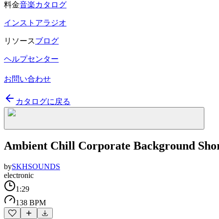
料金
音楽カタログ
インストアラジオ
リソース
ブログ
ヘルプセンター
お問い合わせ
カタログに戻る
Ambient Chill Corporate Background Shor
by
SKHSOUNDS
electronic
1:29
138 BPM