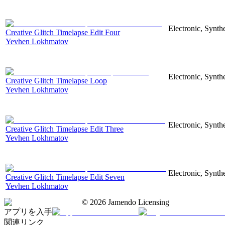
Electronic, Synthe
Creative Glitch Timelapse Edit Four
Yevhen Lokhmatov
Electronic, Synthe
Creative Glitch Timelapse Loop
Yevhen Lokhmatov
Electronic, Synthe
Creative Glitch Timelapse Edit Three
Yevhen Lokhmatov
Electronic, Synthe
Creative Glitch Timelapse Edit Seven
Yevhen Lokhmatov
©
2026
Jamendo Licensing
アプリを入手
関連リンク