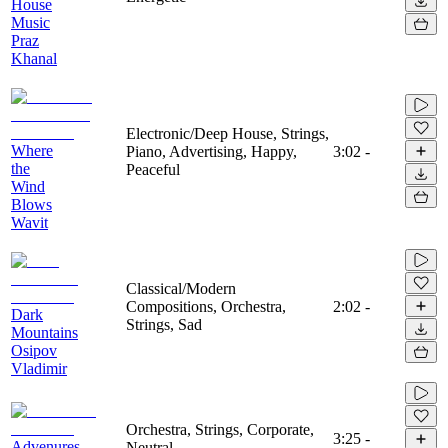
House
Music
Praz
Khanal
Electronic/Deep House, Strings,
Where
Piano, Advertising, Happy,
3:02
-
the
Peaceful
Wind
Blows
Wavit
Classical/Modern
Compositions, Orchestra,
2:02
-
Dark
Strings, Sad
Mountains
Osipov
Vladimir
Orchestra, Strings, Corporate,
3:25
-
Advenures
Neutral