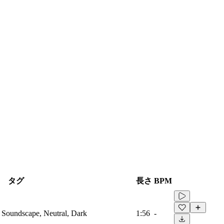
タグ
長さ
BPM
 Soundscape, Neutral, Dark
1:56
-