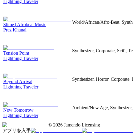
Lightning Traveler
World/African/Afro-Beat, Synth
Slime | Afrobeat Music
Praz Khanal
Synthesizer, Corporate, Scifi, T
Tension Point
Lightning Traveler
Synthesizer, Horror, Corporate, 
Beyond Arrival
Lightning Traveler
Ambient/New Age, Synthesizer, 
New Tomorrow
Lightning Traveler
©
2026
Jamendo Licensing
アプリを入手