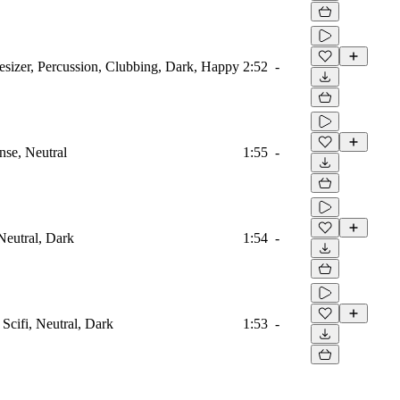
esizer, Percussion, Clubbing, Dark, Happy
2:52
-
ense, Neutral
1:55
-
Neutral, Dark
1:54
-
Scifi, Neutral, Dark
1:53
-