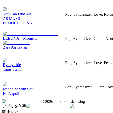
You Can Find Me
Pop, Synthesizer, Love, Roma
A8 MUSIC
PRODUCTIONS
LEEONA – Moment
Pop, Synthesizer, Guitar, Neu
Zara Arshakian
Pop, Synthesizer, Love, Peac
By my side
Taras Stanin
Pop, Synthesizer, Guitar, Lov
wanna be with you
Ed Napoli
©
2026
Jamendo Licensing
アプリを入手
関連リンク