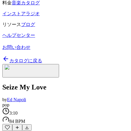
料金
音楽カタログ
インストアラジオ
リソース
ブログ
ヘルプセンター
お問い合わせ
カタログに戻る
Seize My Love
by
Ed Napoli
pop
3:10
84 BPM