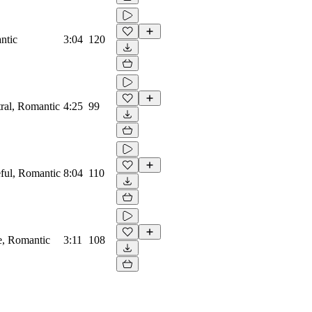
ntic
3:04
120
tral, Romantic
4:25
99
eful, Romantic
8:04
110
e, Romantic
3:11
108