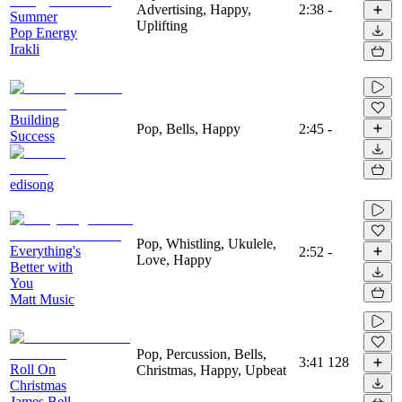
Advertising, Happy,
2:38
-
Summer
Uplifting
Pop Energy
Irakli
Building
Pop, Bells, Happy
2:45
-
Success
edisong
Pop, Whistling, Ukulele,
Everything's
2:52
-
Love, Happy
Better with
You
Matt Music
Pop, Percussion, Bells,
3:41
128
Roll On
Christmas, Happy, Upbeat
Christmas
James Bell