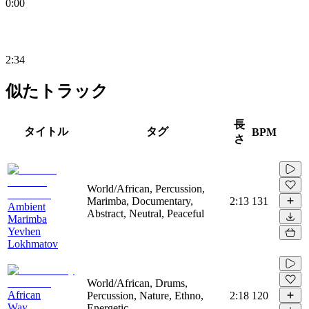
0:00
2:34
似たトラック
長
タイトル
タグ
BPM
さ
World/African, Percussion,
Marimba, Documentary,
2:13
131
Ambient
Abstract, Neutral, Peaceful
Marimba
Yevhen
Lokhmatov
World/African, Drums,
African
Percussion, Nature, Ethno,
2:18
120
Way
Energetic