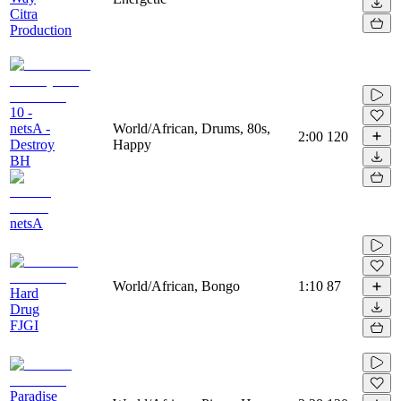
Citra
Production
10 -
netsA -
World/African, Drums, 80s,
2:00
120
Destroy
Happy
BH
netsA
World/African, Bongo
1:10
87
Hard
Drug
FJGI
Paradise