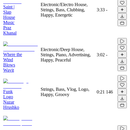
Electronic/Electro House,
Saint |
Strings, Bass, Clubbing,
3:33
-
Slap
Happy, Energetic
House
Music
Praz
Khanal
Electronic/Deep House,
Where the
Strings, Piano, Advertising,
3:02
-
Wind
Happy, Peaceful
Blows
Wavit
Strings, Bass, Vlog, Logo,
Funk
0:21
146
Happy, Groovy
Logo
Nazar
Hrushko