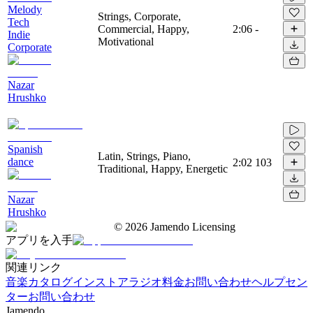
Melody
Strings, Corporate,
Tech
Commercial, Happy,
2:06
-
Indie
Motivational
Corporate
Nazar
Hrushko
Spanish
Latin, Strings, Piano,
dance
2:02
103
Traditional, Happy, Energetic
Nazar
Hrushko
©
2026
Jamendo Licensing
アプリを入手
関連リンク
音楽カタログ
インストアラジオ
料金
お問い合わせ
ヘルプセン
ター
お問い合わせ
Jamendo