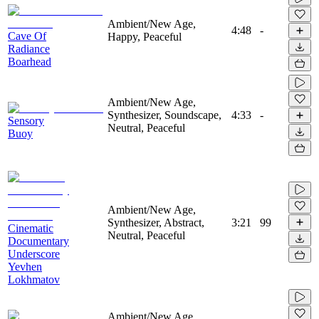
Ambient/New Age,
4:48
-
Cave Of
Happy, Peaceful
Radiance
Boarhead
Ambient/New Age,
Synthesizer, Soundscape,
4:33
-
Sensory
Neutral, Peaceful
Buoy
Ambient/New Age,
Synthesizer, Abstract,
3:21
99
Cinematic
Neutral, Peaceful
Documentary
Underscore
Yevhen
Lokhmatov
Ambient/New Age,