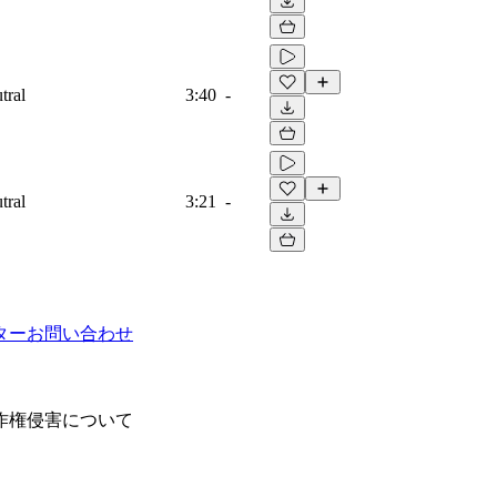
tral
3:40
-
tral
3:21
-
ター
お問い合わせ
作権侵害について