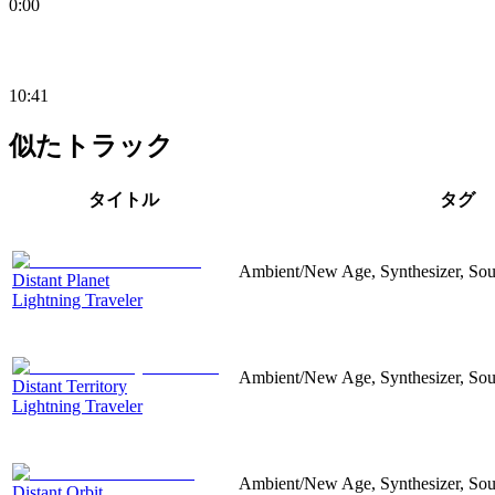
0:00
10:41
似たトラック
タイトル
タグ
Ambient/New Age, Synthesizer, Sou
Distant Planet
Lightning Traveler
Ambient/New Age, Synthesizer, Soun
Distant Territory
Lightning Traveler
Ambient/New Age, Synthesizer, Sou
Distant Orbit