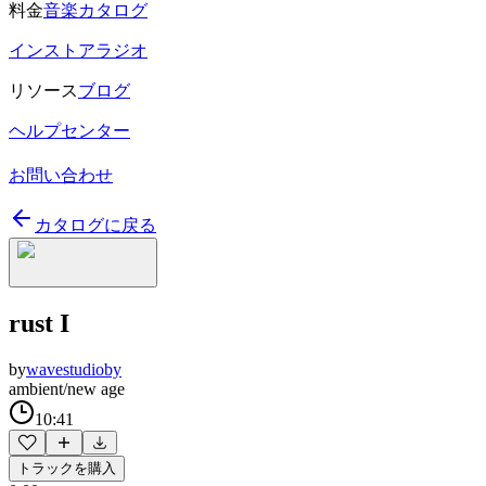
料金
音楽カタログ
インストアラジオ
リソース
ブログ
ヘルプセンター
お問い合わせ
カタログに戻る
rust I
by
wavestudioby
ambient/new age
10:41
トラックを購入