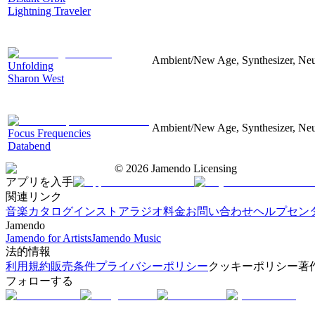
Lightning Traveler
Ambient/New Age, Synthesizer, Neu
Unfolding
Sharon West
Ambient/New Age, Synthesizer, Neu
Focus Frequencies
Databend
©
2026
Jamendo Licensing
アプリを入手
関連リンク
音楽カタログ
インストアラジオ
料金
お問い合わせ
ヘルプセン
Jamendo
Jamendo for Artists
Jamendo Music
法的情報
利用規約
販売条件
プライバシーポリシー
クッキーポリシー
著
フォローする